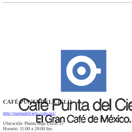
CAFÉ PUNTA DEL CIELO
http://puntadelcielo.com.mx/
Ubicación:
Planta Baja Local 55
Horario:
11:00 a 20:00 hrs.